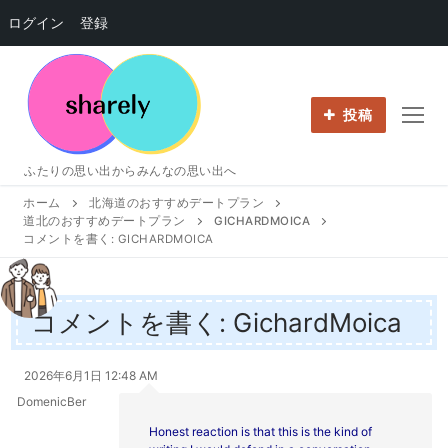
ログイン
登録
コ
ン
テ
投稿
ン
ツ
ふたりの思い出からみんなの思い出へ
へ
ホーム
北海道のおすすめデートプラン
ス
道北のおすすめデートプラン
GICHARDMOICA
キ
コメントを書く: GICHARDMOICA
ッ
プ
コメントを書く: GichardMoica
2026年6月1日 12:48 AM
DomenicBer
Honest reaction is that this is the kind of