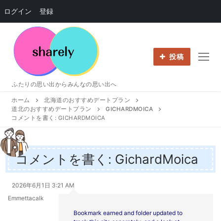
ログイン
登録
コ
ン
テ
投稿
ン
ツ
ふたりの思い出からみんなの思い出へ
へ
ホーム
北海道のおすすめデートプラン
ス
道北のおすすめデートプラン
GICHARDMOICA
キ
コメントを書く: GICHARDMOICA
ッ
プ
コメントを書く: GichardMoica
2026年6月1日 3:21 AM
Emmettacalk
Bookmark earned and folder updated to