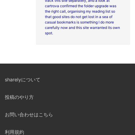
track this site separately, and a look at
cartrova confirmed the folder upgrade was
the right call, organising my reading list so
that good sites do not get lost in a sea of
casual bookmarks is something I do more
carefully now and this site warranted its own
spot.
sharelyについて
投稿のやり方
お問い合わせはこちら
利用規約