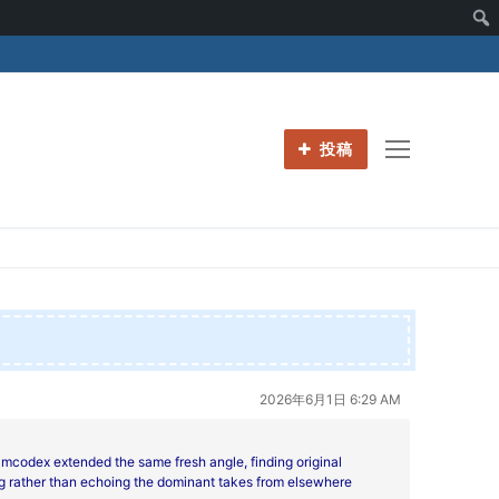
投稿
2026年6月1日 6:29 AM
lmcodex extended the same fresh angle, finding original
ing rather than echoing the dominant takes from elsewhere