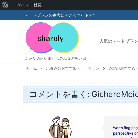
WordPress
ログイン
登録
コ
に
デートプランの参考にできるサイトです
ン
つ
テ
い
ン
人気のデートプラン
ツ
て
へ
ふたりの思い出からみんなの思い出へ
ス
キ
ホーム
北海道のおすすめデートプラン
道北のおすすめ
ッ
プ
コメントを書く: GichardMoi
Worth flagging 
perspective on