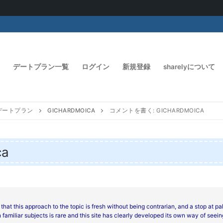
デートプラン一覧
ログイン
新規登録
sharelyについて
デートプラン
GICHARDMOICA
コメントを書く: GICHARDMOICA
ca
that this approach to the topic is fresh without being contrarian, and a stop at
pa
 familiar subjects is rare and this site has clearly developed its own way of see