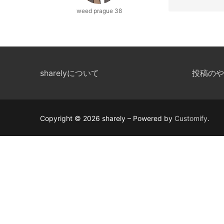
weed prague 38
sharelyについて
投稿のや
Copyright © 2026 sharely – Powered by
Customify
.