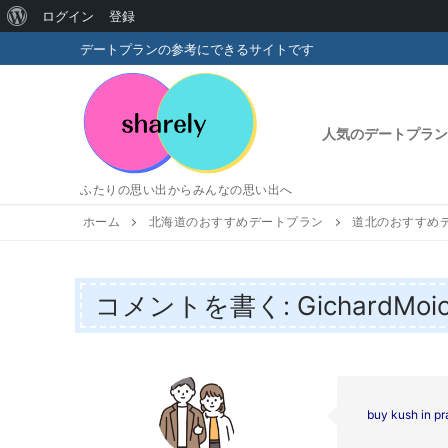
WordPress
ログイン
登録
コ
に
デートプランの参考にできるサイトです
ン
つ
テ
い
ン
人気のデートプラン
ツ
て
へ
ふたりの思い出からみんなの思い出へ
ス
キ
ホーム
北海道のおすすめデートプラン
道北のおすすめ
ッ
プ
コメントを書く: GichardMoi
buy kush in p