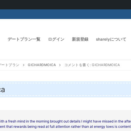
デートプラン一覧
ログイン
新規登録
sharelyについて
デートプラン
GICHARDMOICA
コメントを書く: GICHARDMOICA
ca
ith a fresh mind in the morning brought out details I might have missed in the aft
ent that rewards being read at full attention rather than at energy lows is content 