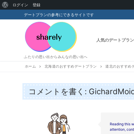
WordPress
ログイン
登録
コ
に
デートプランの参考にできるサイトです
ン
つ
テ
い
ン
人気のデートプラン
ツ
て
へ
ふたりの思い出からみんなの思い出へ
ス
キ
ホーム
北海道のおすすめデートプラン
道北のおすすめ
ッ
プ
コメントを書く: GichardMoi
Reading this w
attention, cont