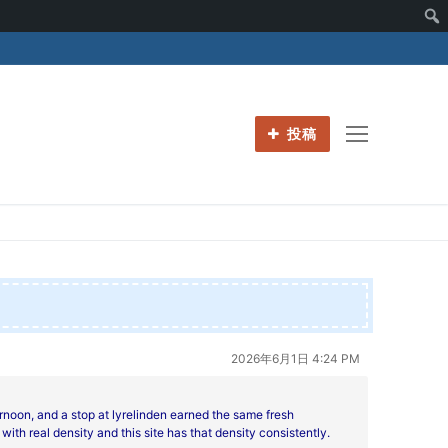
投稿
2026年6月1日 4:24 PM
ernoon, and a stop at
lyrelinden earned the same fresh
with real density and this site has that density consistently.