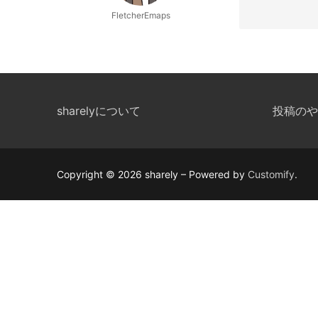
FletcherEmaps
sharelyについて
投稿のや
Copyright © 2026 sharely – Powered by
Customify
.