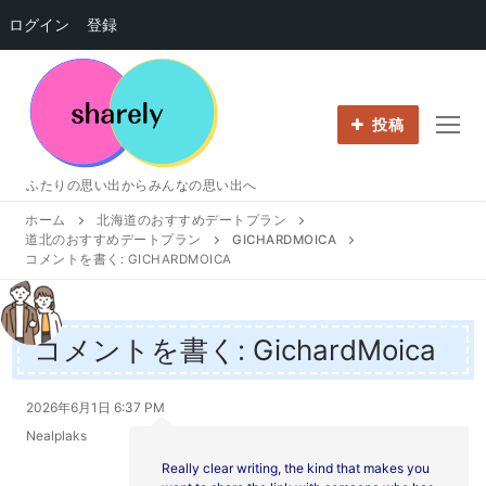
ログイン
登録
コ
ン
テ
投稿
ン
ツ
ふたりの思い出からみんなの思い出へ
へ
ホーム
北海道のおすすめデートプラン
ス
道北のおすすめデートプラン
GICHARDMOICA
キ
コメントを書く: GICHARDMOICA
ッ
プ
コメントを書く: GichardMoica
2026年6月1日 6:37 PM
Nealplaks
Really clear writing, the kind that makes you