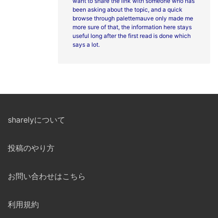
want to share the link with someone who has
been asking about the topic, and a quick
browse through
palettemauve only made me
more sure of that, the information here stays
useful long after the first read is done which
says a lot.
sharelyについて
投稿のやり方
お問い合わせはこちら
利用規約