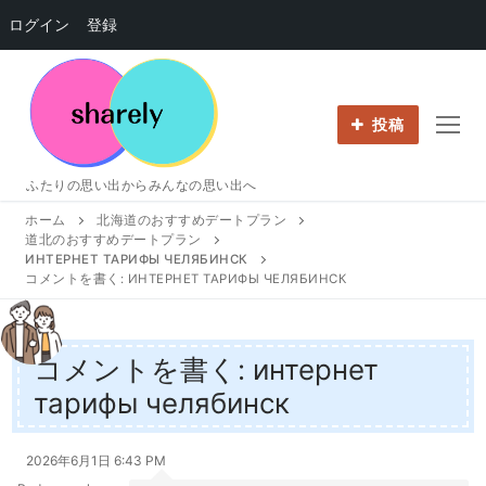
ログイン
登録
コ
ン
テ
投稿
ン
ツ
ふたりの思い出からみんなの思い出へ
へ
ホーム
北海道のおすすめデートプラン
ス
道北のおすすめデートプラン
キ
ИНТЕРНЕТ ТАРИФЫ ЧЕЛЯБИНСК
ッ
コメントを書く: ИНТЕРНЕТ ТАРИФЫ ЧЕЛЯБИНСК
プ
コメントを書く: интернет
тарифы челябинск
2026年6月1日 6:43 PM