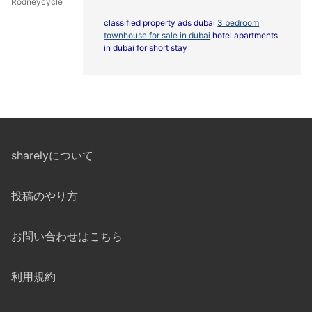
Rodneycycle
classified property ads dubai
3 bedroom
townhouse for sale in dubai
hotel apartments
in dubai for short stay
sharelyについて
投稿のやり方
お問い合わせはこちら
利用規約