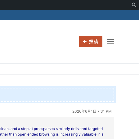
投稿
2026年6月1日 7:31 PM
clean, and a stop at
pressparsec similarly delivered targeted
ather than open ended browsing is increasingly valuable in a