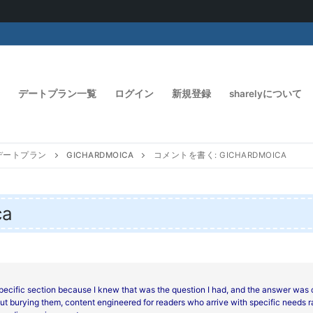
デートプラン一覧
ログイン
新規登録
sharelyについて
デートプラン
GICHARDMOICA
コメントを書く: GICHARDMOICA
ca
pecific section because I knew that was the question I had, and the answer was 
t burying them, content engineered for readers who arrive with specific needs r