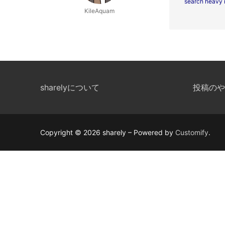
search heavy 
KileAquam
sharelyについて
投稿のや
Copyright © 2026 sharely – Powered by
Customify
.