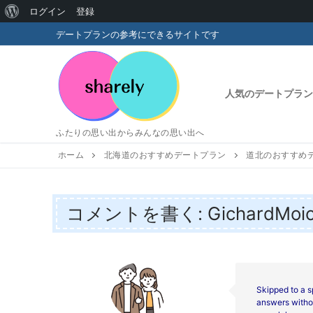
WordPress
ログイン
登録
コ
に
デートプランの参考にできるサイトです
ン
つ
テ
い
ン
人気のデートプラン
ツ
て
へ
ふたりの思い出からみんなの思い出へ
ス
キ
ホーム
北海道のおすすめデートプラン
道北のおすすめ
ッ
プ
コメントを書く: GichardMoi
Skipped to a s
answers withou