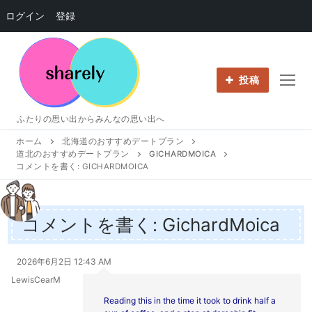
ログイン
登録
コ
ン
テ
投稿
ン
ツ
ふたりの思い出からみんなの思い出へ
へ
ホーム
北海道のおすすめデートプラン
ス
道北のおすすめデートプラン
GICHARDMOICA
キ
コメントを書く: GICHARDMOICA
ッ
プ
コメントを書く: GichardMoica
2026年6月2日 12:43 AM
LewisCearM
Reading this in the time it took to drink half a