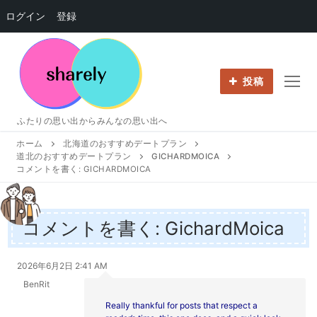
ログイン
登録
コ
ン
テ
投稿
ン
ツ
ふたりの思い出からみんなの思い出へ
へ
ホーム
北海道のおすすめデートプラン
ス
道北のおすすめデートプラン
GICHARDMOICA
キ
コメントを書く: GICHARDMOICA
ッ
プ
コメントを書く: GichardMoica
2026年6月2日 2:41 AM
BenRit
Really thankful for posts that respect a