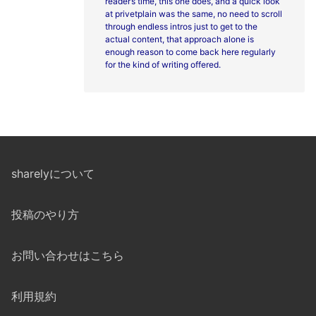
reader’s time, this one does, and a quick look
at
privetplain was the same, no need to scroll
through endless intros just to get to the
actual content, that approach alone is
enough reason to come back here regularly
for the kind of writing offered.
sharelyについて
投稿のやり方
お問い合わせはこちら
利用規約