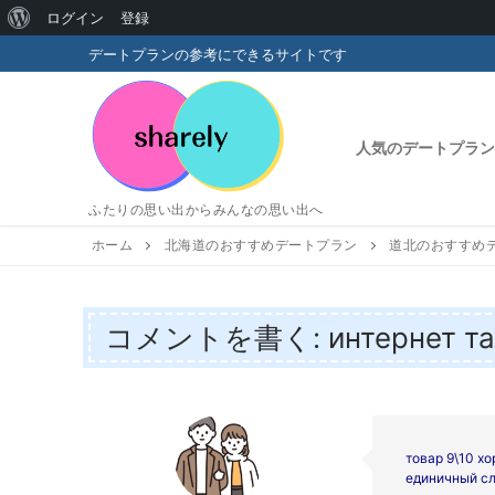
WordPress
ログイン
登録
コ
に
デートプランの参考にできるサイトです
ン
つ
テ
い
ン
人気のデートプラン
ツ
て
へ
ふたりの思い出からみんなの思い出へ
ス
キ
ホーム
北海道のおすすめデートプラン
道北のおすすめ
ッ
プ
コメントを書く: интернет тар
товар 9\10 х
единичный сл