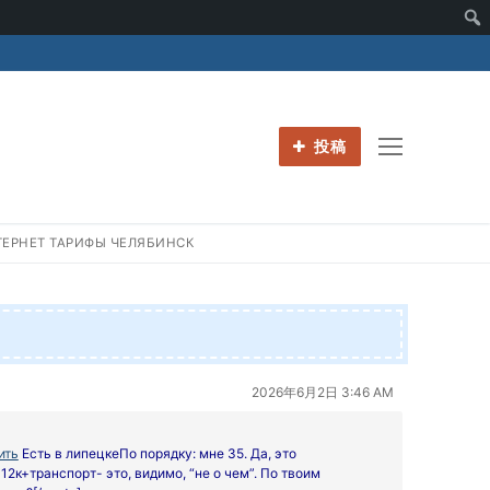
投稿
РНЕТ ТАРИФЫ ЧЕЛЯБИНСК
2026年6月2日 3:46 AM
ить
Есть в липецкеПо порядку: мне 35. Да, это
2к+транспорт- это, видимо, “не о чем”. По твоим