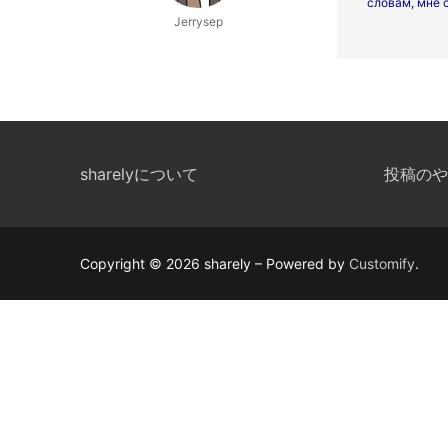
словам, мне 
Jerrysep
sharelyについて
投稿のや
Copyright © 2026 sharely – Powered by
Customify
.