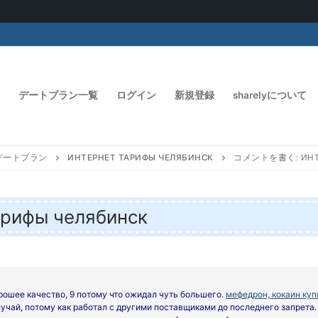
デートプラン一覧
ログイン
新規登録
sharelyについて
デートプラン
ИНТЕРНЕТ ТАРИФЫ ЧЕЛЯБИНСК
コメントを書く: ИНТЕ
ифы челябинск
орошее качество, 9 потому что ожидал чуть большего.
мефедрон, кокаин куп
учай, потому как работал с другими поставщиками до последнего запрета. 1