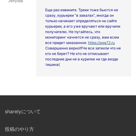
Jerrysep
Еще раз извините. Треки тоже бьются не
сразу, курьерки “в завалах”, иногда он
только начинает определяться на сайте
курьерки, а его уже вручают или вручили
получателю. Не пугайтесь, что
мониторинг начнется не сразу, вам всем
все придет заказанное.
https://aga72.ru
Совершенно верно!!!Че все затихли что не
кто не берет? Не кто не отписывает
последние дни не в курилке не где везде
тишина(
sharelyについて
投稿のやり方