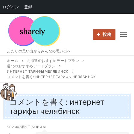
ログイン
登録
コ
ン
テ
投稿
ン
ツ
ふたりの思い出からみんなの思い出へ
へ
ホーム
北海道のおすすめデートプラン
ス
道北のおすすめデートプラン
キ
ИНТЕРНЕТ ТАРИФЫ ЧЕЛЯБИНСК
ッ
コメントを書く: ИНТЕРНЕТ ТАРИФЫ ЧЕЛЯБИНСК
プ
コメントを書く: интернет
тарифы челябинск
2026年6月2日 5:36 AM