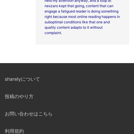
held my attention anyway, and a stop at
nexzaro kept that going, content that can
engage a fatigued reader is doing something
right because most online reading happens in
suboptimal conditions like that one and
quality content adapts to it without
complaint.
sharelyについて
投稿のやり方
お問い合わせはこちら
利用規約