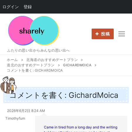
ログイン
登録
コ
ン
テ
投稿
ン
ツ
ふたりの思い出からみんなの思い出へ
へ
ホーム
北海道のおすすめデートプラン
ス
道北のおすすめデートプラン
GICHARDMOICA
キ
コメントを書く: GICHARDMOICA
ッ
プ
コメントを書く: GichardMoica
2026年6月2日 8:24 AM
Timothyfum
Came in tired from a long day and the writing