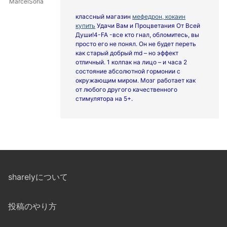
MarcelSoria
классный магазин
мефедрон, кокаин
купить
Удачи Вам и Процветания От Всей
Души!4-FA -все кто гнал, обломитесь, вы
просто его не понял. Он не будет переть
как старый добрый md – но эффект
отличный. 1 колпак на лицо – и часа 2
состояние абсолютной гормонии с
окружающим миром. Мозг работает как
от любого другого качественного
стимулятора на 5+.
sharelyについて
投稿のやり方