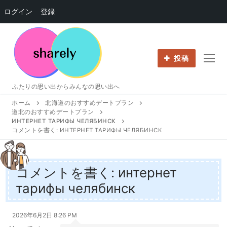
ログイン
登録
コ
ン
テ
投稿
ン
ツ
ふたりの思い出からみんなの思い出へ
へ
ホーム
北海道のおすすめデートプラン
ス
道北のおすすめデートプラン
キ
ИНТЕРНЕТ ТАРИФЫ ЧЕЛЯБИНСК
ッ
コメントを書く: ИНТЕРНЕТ ТАРИФЫ ЧЕЛЯБИНСК
プ
コメントを書く: интернет
тарифы челябинск
2026年6月2日 8:26 PM