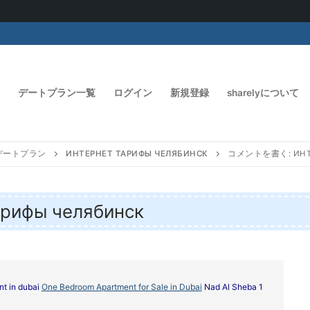
デートプラン一覧
ログイン
新規登録
sharelyについて
デートプラン
ИНТЕРНЕТ ТАРИФЫ ЧЕЛЯБИНСК
コメントを書く: ИНТЕ
ифы челябинск
ent in dubai
One Bedroom Apartment for Sale in Dubai
Nad Al Sheba 1