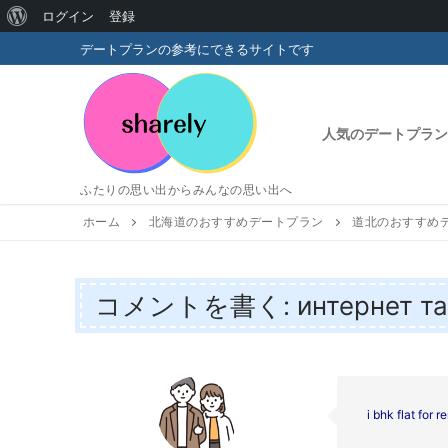
WordPress
ログイン
登録
コ
に
デートプランの参考にできるサイトです
ン
つ
テ
い
ン
人気のデートプラン
ツ
て
へ
ふたりの思い出からみんなの思い出へ
ス
キ
ホーム
北海道のおすすめデートプラン
道北のおすすめ
ッ
プ
コメントを書く: интернет тар
i bhk flat for r