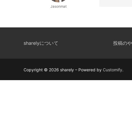
Jasonmat
sharelyについて
投稿のや
Copyright © 2026 sharely – Powered by
Customify
.