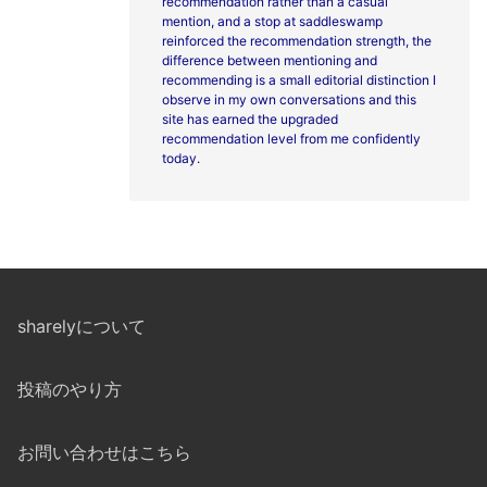
recommendation rather than a casual
mention, and a stop at
saddleswamp
reinforced the recommendation strength, the
difference between mentioning and
recommending is a small editorial distinction I
observe in my own conversations and this
site has earned the upgraded
recommendation level from me confidently
today.
sharelyについて
投稿のやり方
お問い合わせはこちら