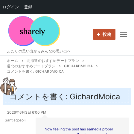
ログイン
登録
コ
ン
テ
投稿
ン
ツ
ふたりの思い出からみんなの思い出へ
へ
ホーム
北海道のおすすめデートプラン
ス
道北のおすすめデートプラン
GICHARDMOICA
キ
コメントを書く: GICHARDMOICA
ッ
プ
コメントを書く: GichardMoica
2026年6月3日 6:00 PM
Santiagosoili
Now feeling the post has earned a proper