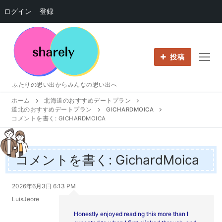
ログイン
登録
コ
ン
テ
投稿
ン
ツ
ふたりの思い出からみんなの思い出へ
へ
ホーム
北海道のおすすめデートプラン
ス
道北のおすすめデートプラン
GICHARDMOICA
キ
コメントを書く: GICHARDMOICA
ッ
プ
コメントを書く: GichardMoica
2026年6月3日 6:13 PM
LuisJeore
Honestly enjoyed reading this more than I