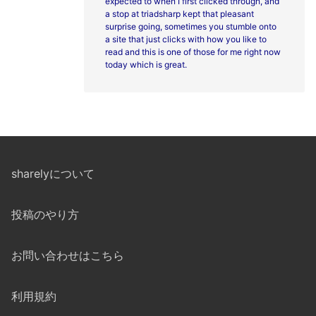
expected to when I first clicked through, and
a stop at
triadsharp kept that pleasant
surprise going, sometimes you stumble onto
a site that just clicks with how you like to
read and this is one of those for me right now
today which is great.
sharelyについて
投稿のやり方
お問い合わせはこちら
利用規約