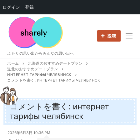
ログイン
登録
コ
ン
テ
投稿
ン
ツ
ふたりの思い出からみんなの思い出へ
へ
ホーム
北海道のおすすめデートプラン
ス
道北のおすすめデートプラン
キ
ИНТЕРНЕТ ТАРИФЫ ЧЕЛЯБИНСК
ッ
コメントを書く: ИНТЕРНЕТ ТАРИФЫ ЧЕЛЯБИНСК
プ
コメントを書く: интернет
тарифы челябинск
2026年6月3日 10:36 PM