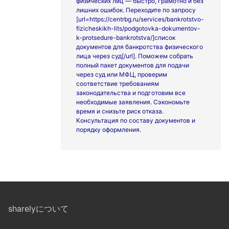
физических лиц — быстро, грамотно и без
лишних ошибок. Переходите по запросу
[url=https://centrbg.ru/services/bankrotstvo-
fizicheskikh-lits/podgotovka-dokumentov-
k-protsedure-bankrotstva/]список
документов для банкротства физического
лица через суд[/url]. Поможем собрать
полный пакет документов для подачи
через суд или МФЦ, проверим
соответствие требованиям
законодательства и подготовим все
необходимые заявления. Сэкономьте
время и снизьте риск отказа.
Консультация по составу документов и
порядку оформления.
sharelyについて