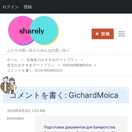
ログイン
登録
コ
ン
テ
投稿
ン
ツ
ふたりの思い出からみんなの思い出へ
へ
ホーム
北海道のおすすめデートプラン
ス
道北のおすすめデートプラン
GICHARDMOICA
キ
コメントを書く: GICHARDMOICA
ッ
プ
コメントを書く: GichardMoica
2026年6月4日 1:32 AM
DennisBet
Подготовка документов для банкротства