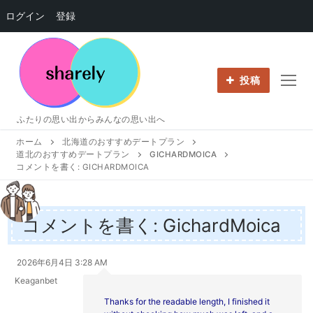
ログイン
登録
コ
ン
テ
投稿
ン
ツ
ふたりの思い出からみんなの思い出へ
へ
ホーム
北海道のおすすめデートプラン
ス
道北のおすすめデートプラン
GICHARDMOICA
キ
コメントを書く: GICHARDMOICA
ッ
プ
コメントを書く: GichardMoica
2026年6月4日 3:28 AM
Keaganbet
Thanks for the readable length, I finished it