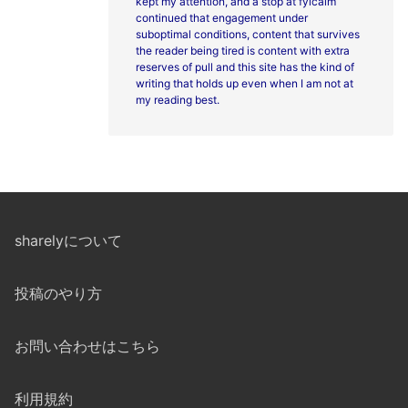
kept my attention, and a stop at
fylcalm
continued that engagement under
suboptimal conditions, content that survives
the reader being tired is content with extra
reserves of pull and this site has the kind of
writing that holds up even when I am not at
my reading best.
sharelyについて
投稿のやり方
お問い合わせはこちら
利用規約