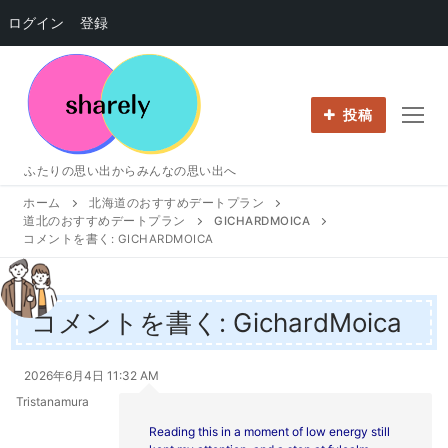
ログイン
登録
コ
ン
テ
投稿
ン
ツ
ふたりの思い出からみんなの思い出へ
へ
ホーム
北海道のおすすめデートプラン
ス
道北のおすすめデートプラン
GICHARDMOICA
キ
コメントを書く: GICHARDMOICA
ッ
プ
コメントを書く: GichardMoica
2026年6月4日 11:32 AM
Tristanamura
Reading this in a moment of low energy still