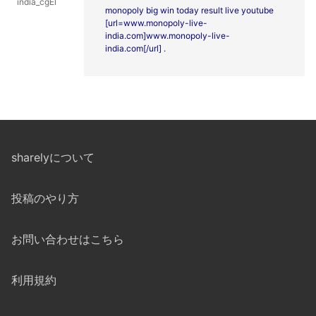
india_cgEl
monopoly big win today result live youtube
[url=www.monopoly-live-
india.com]www.monopoly-live-
india.com[/url] .
sharelyについて
投稿のやり方
お問い合わせはこちら
利用規約