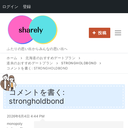
ログイン
登録
コ
ン
テ
投稿
ン
ツ
ふたりの思い出からみんなの思い出へ
へ
ホーム
北海道のおすすめデートプラン
ス
道央のおすすめデートプラン
STRONGHOLDBOND
キ
コメントを書く: STRONGHOLDBOND
ッ
プ
コメントを書く:
strongholdbond
2026年6月4日 4:44 PM
monopoly