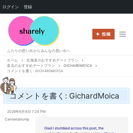
ログイン
登録
コ
ン
テ
投稿
ン
ツ
ふたりの思い出からみんなの思い出へ
へ
ホーム
北海道のおすすめデートプラン
ス
道北のおすすめデートプラン
GICHARDMOICA
キ
コメントを書く: GICHARDMOICA
ッ
プ
コメントを書く: GichardMoica
2026年6月4日 7:24 PM
Carmelobrump
Glad I stumbled across this post, the