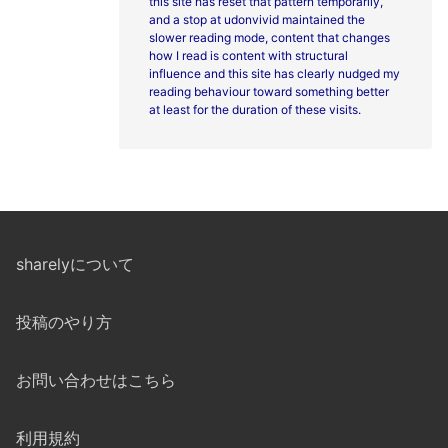
this site has reset that pattern temporarily,
and a stop at
udonvivid maintained the
slower reading mode, content that changes
how I read is content with structural
influence and this site has clearly nudged my
reading behaviour toward something better
at least for the duration of these visits.
sharelyについて
投稿のやり方
お問い合わせはこちら
利用規約