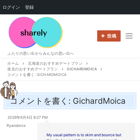
ログイン
登録
コ
ン
テ
投稿
ン
ツ
ふたりの思い出からみんなの思い出へ
へ
ホーム
北海道のおすすめデートプラン
ス
道北のおすすめデートプラン
GICHARDMOICA
キ
コメントを書く: GICHARDMOICA
ッ
プ
コメントを書く: GichardMoica
2026年6月4日 8:27 PM
Ryandorce
My usual pattern is to skim and bounce but