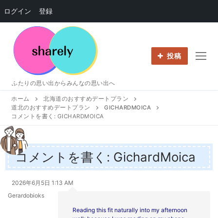
ログイン
登録
コ
ン
テ
投稿
ン
ツ
ふたりの思い出からみんなの思い出へ
へ
ホーム
北海道のおすすめデートプラン
ス
道北のおすすめデートプラン
GICHARDMOICA
キ
コメントを書く: GICHARDMOICA
ッ
プ
コメントを書く: GichardMoica
2026年6月5日 1:13 AM
Gerardobioks
Reading this fit naturally into my afternoon