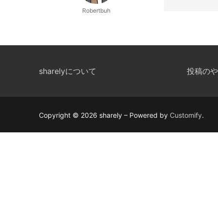
Robertbuh
sharelyについて
投稿のや
Copyright © 2026 sharely – Powered by
Customify
.