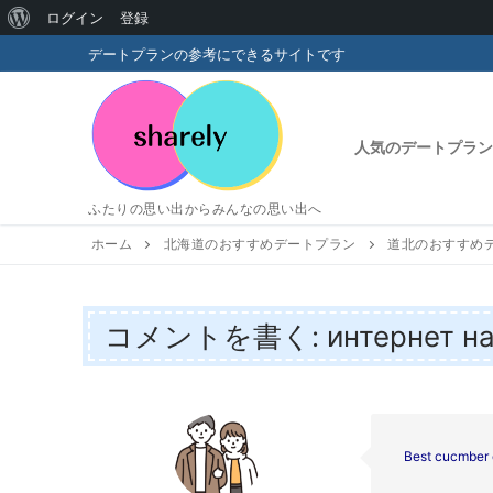
WordPress
ログイン
登録
コ
に
デートプランの参考にできるサイトです
ン
つ
テ
い
ン
人気のデートプラン
ツ
て
へ
ふたりの思い出からみんなの思い出へ
ス
キ
ホーム
北海道のおすすめデートプラン
道北のおすすめ
ッ
プ
コメントを書く: интернет на
Best cucmber