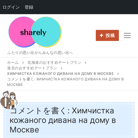
ログイン
登録
コ
ン
テ
投稿
ン
ツ
ふたりの思い出からみんなの思い出へ
へ
ホーム
北海道のおすすめデートプラン
ス
道北のおすすめデートプラン
キ
ХИМЧИСТКА КОЖАНОГО ДИВАНА НА ДОМУ В МОСКВЕ
ッ
コメントを書く: ХИМЧИСТКА КОЖАНОГО ДИВАНА НА ДОМУ В
МОСКВЕ
プ
コメントを書く: Химчистка
кожаного дивана на дому в
Москве