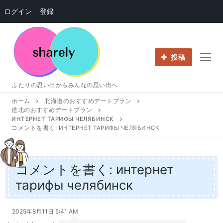
ログイン
登録
コ
ン
テ
投稿
ン
ツ
ふたりの思い出からみんなの思い出へ
へ
ホーム
北海道のおすすめデートプラン
ス
道北のおすすめデートプラン
キ
ИНТЕРНЕТ ТАРИФЫ ЧЕЛЯБИНСК
ッ
コメントを書く: ИНТЕРНЕТ ТАРИФЫ ЧЕЛЯБИНСК
プ
コメントを書く: интернет
тарифы челябинск
2025年8月11日 5:41 AM