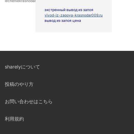
lecheniekrasnodarNut
экстренный вывод из запоя
vivod-iz-zapoya-krasnodar009.ru
вывод из запоя цена
sharelyについて
投稿のやり方
お問い合わせはこちら
利用規約