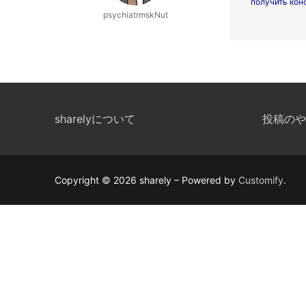
получить кон
psychiatrmskNut
sharelyについて
投稿のや
Copyright © 2026 sharely – Powered by
Customify
.