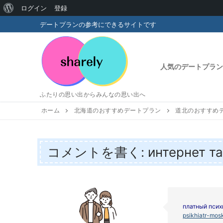
WordPress
ログイン
登録
コ
に
デートプランの参考にできるサイトです
ン
つ
テ
い
ン
人気のデートプラン
ツ
て
へ
ふたりの思い出からみんなの思い出へ
ス
キ
ホーム
北海道のおすすめデートプラン
道北のおすすめ
ッ
プ
コメントを書く: интернет тар
платный псих
psikhiatr-mos