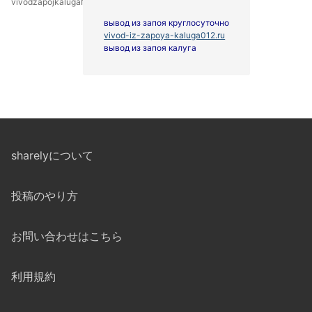
vivodzapojkalugaNut
вывод из запоя круглосуточно
vivod-iz-zapoya-kaluga012.ru
вывод из запоя калуга
sharelyについて
投稿のやり方
お問い合わせはこちら
利用規約