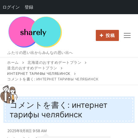
ログイン
登録
コ
ン
テ
投稿
ン
ツ
ふたりの思い出からみんなの思い出へ
へ
ホーム
北海道のおすすめデートプラン
ス
道北のおすすめデートプラン
キ
ИНТЕРНЕТ ТАРИФЫ ЧЕЛЯБИНСК
ッ
コメントを書く: ИНТЕРНЕТ ТАРИФЫ ЧЕЛЯБИНСК
プ
コメントを書く: интернет
тарифы челябинск
2025年9月8日 9:58 AM