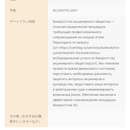
予算
60,000?70,000?
デートプラン内容
Банкротство акционерного общества —
сложная юридическая процедура,
требующая профессионального
сопровождения на каждом этапе.
Переходите по запросу
[url=https://centrbg.ru/services/bankrotstvo-
yuridicheskikh-lits/bankrotstvo-
ao/]юридические услуги по банкротству
акционерного общества[/url]. Мы поможем
провести анализ финансового состояния,
подготовить необходимые документы,
защитить интересы акционеров и
руководства, представить ваши интересы
в арбитражном суде и минимизировать
возможные риски. Обеспечим законное и
эффективное сопровождение процедуры
банкротства АО.
その他（おすすめの服
装やレンタカーなど）