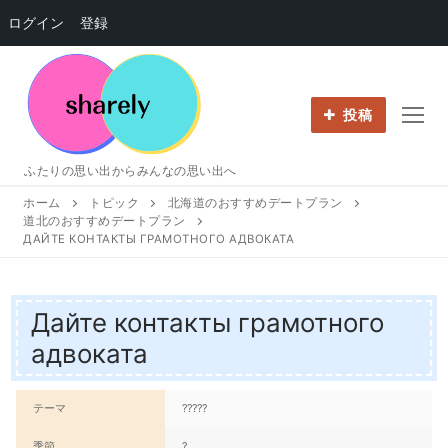
ログイン
登録
コ
ン
テ
投稿
ン
ツ
ふたりの思い出からみんなの思い出へ
へ
ホーム
トピック
北海道のおすすめデートプラン
ス
道北のおすすめデートプラン
キ
ДАЙТЕ КОНТАКТЫ ГРАМОТНОГО АДВОКАТА
ッ
プ
Дайте контакты грамотного
адвоката
テーマ
?????
季節
?