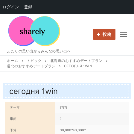
ログイン
登録
コ
ン
テ
投稿
ン
ツ
ふたりの思い出からみんなの思い出へ
へ
ホーム
トピック
北海道のおすすめデートプラン
ス
道北のおすすめデートプラン
СЕГОДНЯ 1WIN
キ
ッ
プ
сегодня 1win
テーマ
?????
季節
?
予算
30,000?40,000?