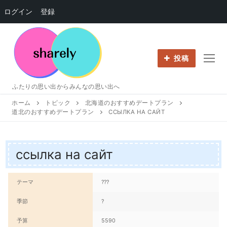
ログイン
登録
コ
ン
テ
投稿
ン
ツ
ふたりの思い出からみんなの思い出へ
へ
ホーム
トピック
北海道のおすすめデートプラン
ス
道北のおすすめデートプラン
ССЫЛКА НА САЙТ
キ
ッ
プ
ссылка на сайт
テーマ
???
季節
?
予算
5590