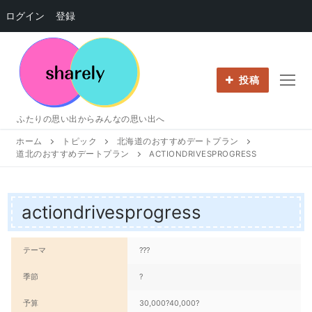
ログイン
登録
コ
ン
テ
投稿
ン
ツ
ふたりの思い出からみんなの思い出へ
へ
ホーム
トピック
北海道のおすすめデートプラン
ス
道北のおすすめデートプラン
ACTIONDRIVESPROGRESS
キ
ッ
プ
actiondrivesprogress
テーマ
???
季節
?
予算
30,000?40,000?