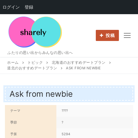
ログイン
登録
コ
ン
テ
投稿
ン
ツ
ふたりの思い出からみんなの思い出へ
へ
ホーム
トピック
北海道のおすすめデートプラン
ス
道北のおすすめデートプラン
ASK FROM NEWBIE
キ
ッ
プ
Ask from newbie
テーマ
????
季節
?
予算
5294