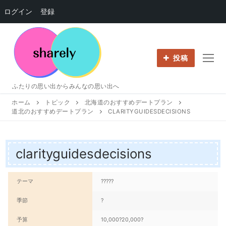
ログイン
登録
コ
ン
テ
投稿
ン
ツ
ふたりの思い出からみんなの思い出へ
へ
ホーム
トピック
北海道のおすすめデートプラン
ス
道北のおすすめデートプラン
CLARITYGUIDESDECISIONS
キ
ッ
プ
clarityguidesdecisions
テーマ
?????
季節
?
予算
10,000?20,000?