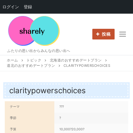
ログイン
登録
コ
ン
テ
投稿
ン
ツ
ふたりの思い出からみんなの思い出へ
へ
ホーム
トピック
北海道のおすすめデートプラン
ス
道北のおすすめデートプラン
CLARITYPOWERSCHOICES
キ
ッ
プ
claritypowerschoices
テーマ
???
季節
?
予算
10,000?20,000?