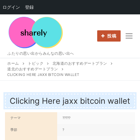
ログイン
登録
コ
ン
テ
投稿
ン
ツ
ふたりの思い出からみんなの思い出へ
へ
ホーム
トピック
北海道のおすすめデートプラン
ス
道北のおすすめデートプラン
キ
CLICKING HERE JAXX BITCOIN WALLET
ッ
プ
Clicking Here jaxx bitcoin wallet
テーマ
?????
季節
?