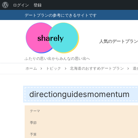
WordPress
ログイン
登録
コ
に
デートプランの参考にできるサイトです
ン
つ
テ
い
ン
人気のデートプラン
ツ
て
へ
ふたりの思い出からみんなの思い出へ
ス
キ
ホーム
トピック
北海道のおすすめデートプラン
道
ッ
プ
directionguidesmomentum
テーマ
季節
予算