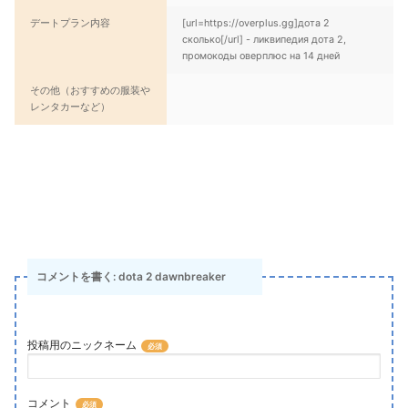
デートプラン内容
[url=https://overplus.gg]дота 2
сколько[/url] - ликвипедия дота 2,
промокоды оверплюс на 14 дней
その他（おすすめの服装や
レンタカーなど）
コメントを書く: dota 2 dawnbreaker
投稿用のニックネーム
コメント