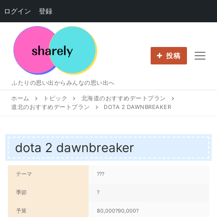
ログイン
登録
コ
ン
テ
投稿
ン
ツ
ふたりの思い出からみんなの思い出へ
へ
ホーム
トピック
北海道のおすすめデートプラン
ス
道北のおすすめデートプラン
DOTA 2 DAWNBREAKER
キ
ッ
プ
dota 2 dawnbreaker
テーマ
???
季節
?
予算
80,000?90,000?