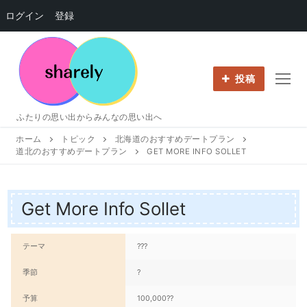
ログイン
登録
コ
ン
テ
投稿
ン
ツ
ふたりの思い出からみんなの思い出へ
へ
ホーム
トピック
北海道のおすすめデートプラン
ス
道北のおすすめデートプラン
GET MORE INFO SOLLET
キ
ッ
プ
Get More Info Sollet
テーマ
???
季節
?
予算
100,000??