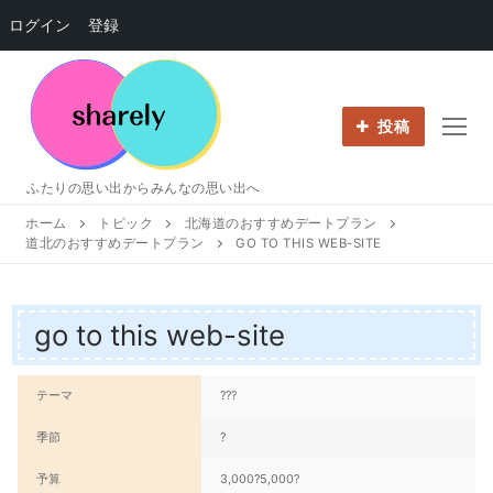
ログイン
登録
コ
ン
テ
投稿
ン
ツ
ふたりの思い出からみんなの思い出へ
へ
ホーム
トピック
北海道のおすすめデートプラン
ス
道北のおすすめデートプラン
GO TO THIS WEB-SITE
キ
ッ
プ
go to this web-site
テーマ
???
季節
?
予算
3,000?5,000?