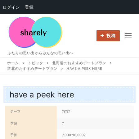
ログイン
登録
コ
ン
テ
投稿
ン
ツ
ふたりの思い出からみんなの思い出へ
へ
ホーム
トピック
北海道のおすすめデートプラン
ス
道北のおすすめデートプラン
HAVE A PEEK HERE
キ
ッ
プ
have a peek here
テーマ
?????
季節
?
予算
7,000?10,000?