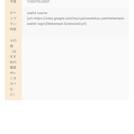
予算
7,000?10,000?
デー
useful source
トプ
[url=https://sites.google.com/mycryptowalletus.com/metamask-
ラン
wallet-login/]Metamask Extension[/url]
内容
その
他
（お
すす
めの
服装
やレ
ンタ
カー
な
ど）