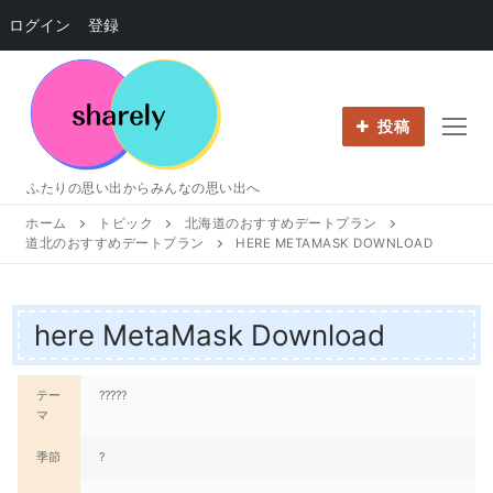
ログイン
登録
コ
ン
テ
投稿
ン
ツ
ふたりの思い出からみんなの思い出へ
へ
ホーム
トピック
北海道のおすすめデートプラン
ス
道北のおすすめデートプラン
HERE METAMASK DOWNLOAD
キ
ッ
プ
here MetaMask Download
テー
?????
マ
季節
?