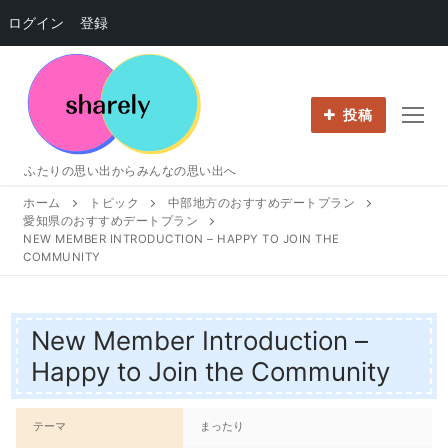
ログイン
登録
コ
ン
テ
投稿
ン
ツ
ふたりの思い出からみんなの思い出へ
へ
ホーム
トピック
中部地方のおすすめデートプラン
ス
愛知県のおすすめデートプラン
キ
NEW MEMBER INTRODUCTION – HAPPY TO JOIN THE
ッ
COMMUNITY
プ
New Member Introduction –
Happy to Join the Community
テーマ
まったり