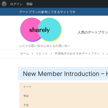
WordPress
ログイン
登録
コ
に
デートプランの参考にできるサイトです
ン
つ
テ
い
ン
人気のデートプラン
ツ
て
へ
ふたりの思い出からみんなの思い出へ
ス
キ
ホーム
トピック
中国地方のおすすめデートプラン
ッ
プ
New Member Introduction – 
テーマ
季節
予算