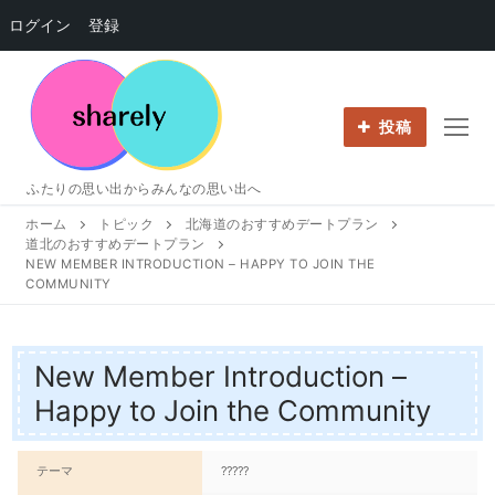
ログイン
登録
コ
ン
テ
投稿
ン
ツ
ふたりの思い出からみんなの思い出へ
へ
ホーム
トピック
北海道のおすすめデートプラン
ス
道北のおすすめデートプラン
キ
NEW MEMBER INTRODUCTION – HAPPY TO JOIN THE
ッ
COMMUNITY
プ
New Member Introduction –
Happy to Join the Community
テーマ
?????