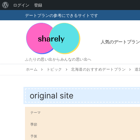
WordPress
ログイン
登録
コ
に
デートプランの参考にできるサイトです
ン
つ
テ
い
ン
人気のデートプラン
ツ
て
へ
ふたりの思い出からみんなの思い出へ
ス
キ
ホーム
トピック
北海道のおすすめデートプラン
道
ッ
プ
original site
テーマ
季節
予算