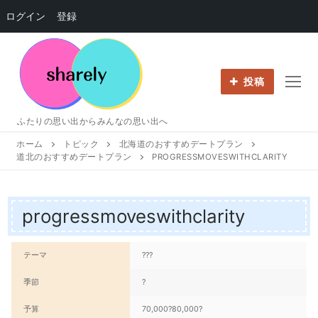
ログイン
登録
コ
ン
テ
投稿
ン
ツ
ふたりの思い出からみんなの思い出へ
へ
ホーム
トピック
北海道のおすすめデートプラン
ス
道北のおすすめデートプラン
PROGRESSMOVESWITHCLARITY
キ
ッ
プ
progressmoveswithclarity
テーマ
???
季節
?
予算
70,000?80,000?