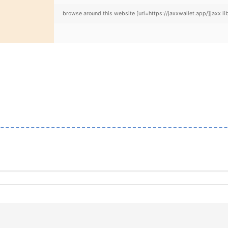
browse around this website [url=https://jaxxwallet.app/]jaxx lib