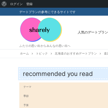
WordPress
ログイン
登録
コ
に
デートプランの参考にできるサイトです
ン
つ
テ
い
ン
人気のデートプラン
ツ
て
へ
ふたりの思い出からみんなの思い出へ
ス
キ
ホーム
トピック
北海道のおすすめデートプラン
道
ッ
プ
recommended you read
テーマ
季節
予算